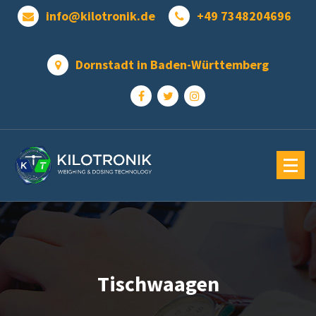
Zum
info@kilotronik.de
+49 7348204696
Inhalt
springen
Dornstadt in Baden-Württemberg
Tischwaagen