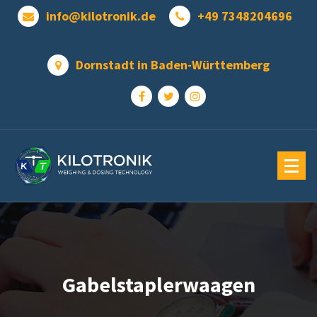
Zum
info@kilotronik.de
+49 7348204696
Inhalt
springen
Dornstadt in Baden-Württemberg
Gabelstaplerwaagen