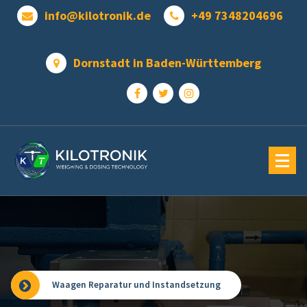
Zum
info@kilotronik.de
+49 7348204696
Inhalt
springen
Dornstadt in Baden-Württemberg
Waagen Reparatur und Instandsetzung