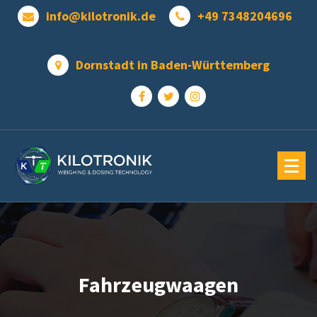
Zum
info@kilotronik.de
+49 7348204696
Inhalt
springen
Dornstadt in Baden-Württemberg
Fahrzeugwaagen